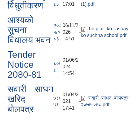
विधुतीकरण
८३
17:01
(1).pdf
आश्यको
२०८
06/11/2
सुचना
bolptar ko ashay
२/०
026 -
ko suchna school.pdf
विधालय भवन
८३
14:51
Tender
01/06/2
Notice
८०/
024 -
८१
2080-81
14:54
सवारी साधन
01/04/2
खरिद
७८/
सवारी साधन बोलपत्र
021 -
७९
२०७७-०७८.pdf
बोलपत्र
17:41